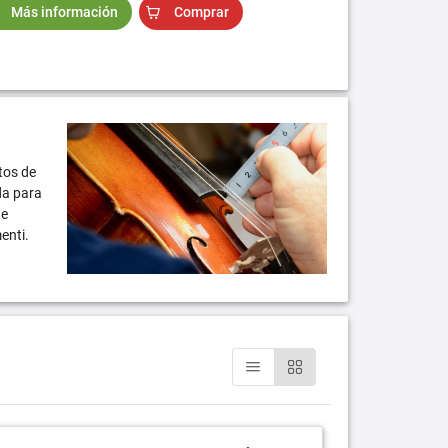
Más información
Comprar
tos de
da para
te
enti.