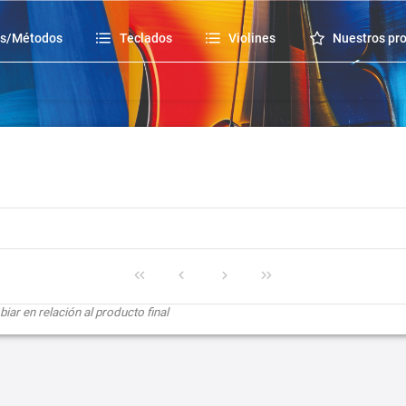
os/Métodos
Teclados
Violines
Nuestros pr
ar en relación al producto final