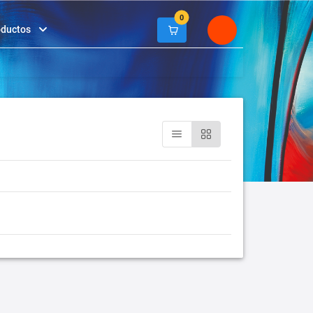
0
oductos