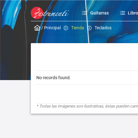
Guitarras
Libr
/
Principal
Tienda
Teclados
No records found.
* Todas las imágenes son ilustrativas, éstas pueden cambi