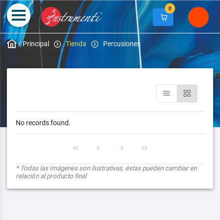
0
/
Principal
Tienda
Percusiones
No records found.
* Todas las imágenes son ilustrativas, éstas pueden cambiar en
relación al producto final