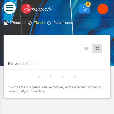
0
/
Principal
Tienda
Percusiones
No records found.
* Todas las imágenes son ilustrativas, éstas pueden cambiar en
relación al producto final