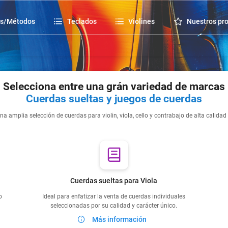
os/Métodos
Teclados
Violines
Nuestros pr
Selecciona entre una grán variedad de marcas
Cuerdas sueltas y juegos de cuerdas
na amplia selección de cuerdas para violin, viola, cello y contrabajo de alta calidad
Cuerdas sueltas para Viola
o
Ideal para enfatizar la venta de cuerdas individuales
seleccionadas por su calidad y carácter único.
Más información