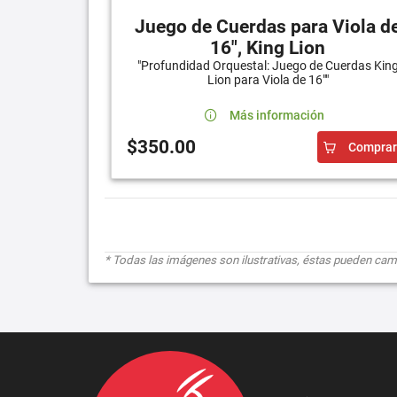
Juego de Cuerdas para Viola d
16", King Lion
"Profundidad Orquestal: Juego de Cuerdas Kin
Lion para Viola de 16""
Más información
$350.00
Comprar
* Todas las imágenes son ilustrativas, éstas pueden cambi