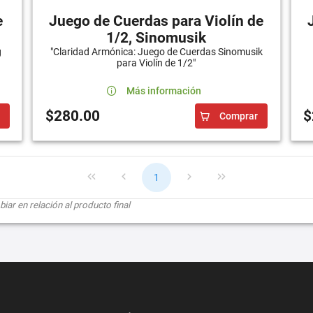
e
Juego de Cuerdas para Violín de
1/2, Sinomusik
g
"Claridad Armónica: Juego de Cuerdas Sinomusik
para Violín de 1/2"
Más información
$280.00
$
Comprar
1
ar en relación al producto final