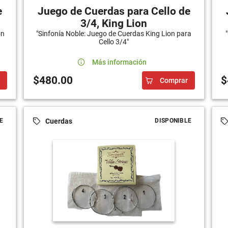
e
Juego de Cuerdas para Cello de
3/4, King Lion
on
"Sinfonía Noble: Juego de Cuerdas King Lion para
Cello 3/4"
Más información
$480.00
$
Comprar
Cuerdas
E
DISPONIBLE