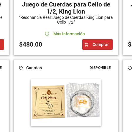
e
Juego de Cuerdas para Cello de
1/2, King Lion
re
"Resonancia Real: Juego de Cuerdas King Lion para
Cello 1/2"
Más información
$480.00
$
Comprar
Cuerdas
E
DISPONIBLE