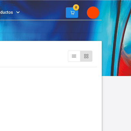
0
oductos