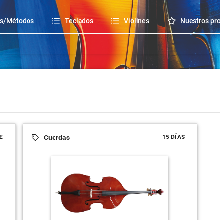
os/Métodos
Teclados
Violines
Nuestros pr
Cuerdas
E
15 DÍAS