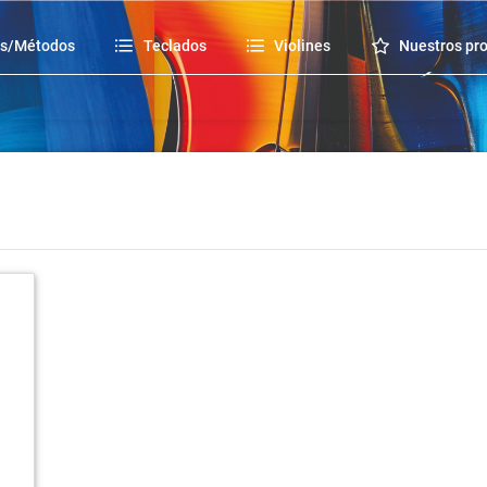
os/Métodos
Teclados
Violines
Nuestros pr