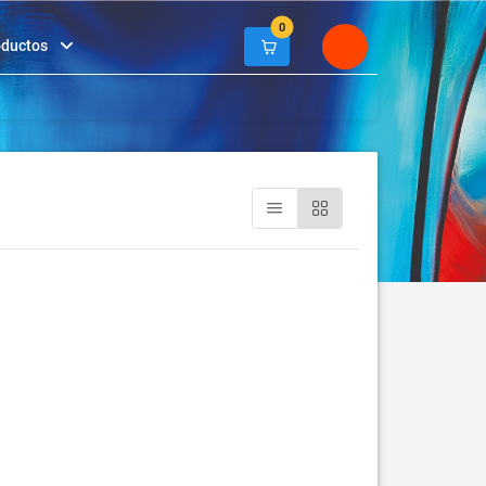
0
oductos