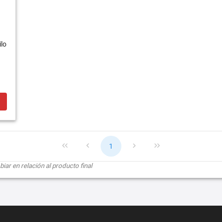
lo
1
ar en relación al producto final