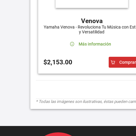
Venova
Yamaha Venova - Revoluciona Tu Música con Esti
y Versatilidad
Más información
$2,153.00
Comprar
* Todas las imágenes son ilustrativas, éstas pueden cambi